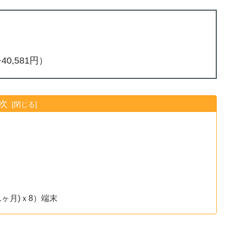
40,581円）
次
ヶ月)ｘ8）端末