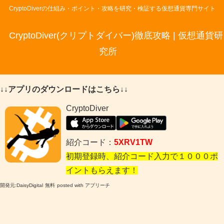
CryptoDiverの仕組み・ポイント・攻略を研究・検証する仮想通貨専門サイト
CryptoDiver(クリプトダイバー)徹底攻略 | 仮想通貨研
究所
↓↓アプリのダウンロードはこちら↓↓
CryptoDiver
紹介コード：
5XRV1TW
初期登録時、紹介コード入力で１０００ポ
イントもらえます！
開発元:
DaisyDigital
無料
posted with アプリーチ