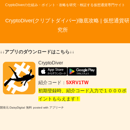
CryptoDiverの仕組み・ポイント・攻略を研究・検証する仮想通貨専門サイト
CryptoDiver(クリプトダイバー)徹底攻略 | 仮想通貨研
究所
↓↓アプリのダウンロードはこちら↓↓
CryptoDiver
紹介コード：
5XRV1TW
初期登録時、紹介コード入力で１０００ポ
イントもらえます！
開発元:
DaisyDigital
無料
posted with アプリーチ