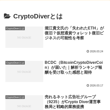
CryptoDiverとは
堀江貴文氏の「失われたETH」が
CryptoDiverとは
復旧？仮想通貨ウォレット復旧ビ
ジネスの可能性を考察
2026.03.24
BCDC（BitcoinCryptoDiverCoi
CryptoDiverとは
n）が届いた｜解析ランキング報
酬を受け取った感想と期待
2026.03.17
売れるネット広告社グループ
CryptoDiverとは
（9235）がCrypto Diver運営事
務局と戦略的業務提携