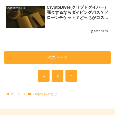
CryptoDiver(クリプトダイバー)
CryptoDiverとは
課金するならダイビングパス？ド
ローンチケット？どっちがコスパ
良い？
2025.05.09
次のページ
次
1
2
へ
ホーム
CryptoDiverとは