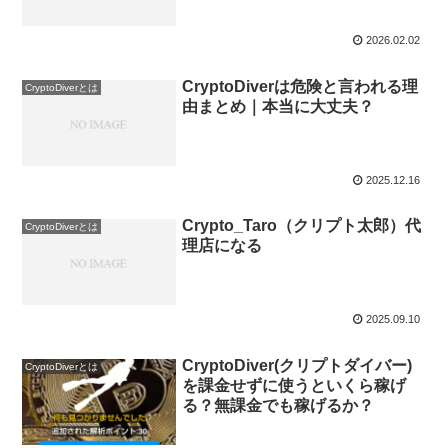
2026.02.02
CryptoDiverは危険と言われる理
CryptoDiverとは
由まとめ｜本当に大丈夫？
2025.12.16
Crypto_Taro（クリプト太郎）代
CryptoDiverとは
理店になる
2025.09.10
CryptoDiver(クリプトダイバー)
CryptoDiverとは
を課金せずに使うといくら稼げ
る？無課金でも稼げるか？