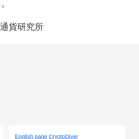
イト
仮想通貨研究所
English page CryotoDiver