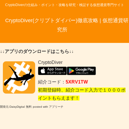
CryptoDiverの仕組み・ポイント・攻略を研究・検証する仮想通貨専門サイト
CryptoDiver(クリプトダイバー)徹底攻略 | 仮想通貨研
究所
↓↓アプリのダウンロードはこちら↓↓
CryptoDiver
紹介コード：
5XRV1TW
初期登録時、紹介コード入力で１０００ポ
イントもらえます！
開発元:
DaisyDigital
無料
posted with アプリーチ