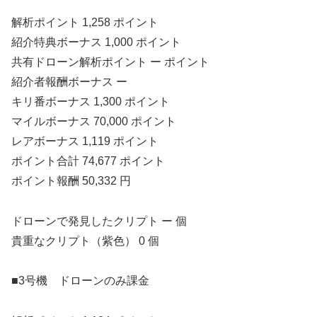
解析ポイント 1,258 ポイント
紹介特典ボーナス 1,000 ポイント
共有ドローン解析ポイント ー ポイント
紹介者報酬ボーナス ー
キリ番ボーナス 1,300 ポイント
マイルボーナス 70,000 ポイント
レアボーナス 1,119 ポイント
ポイント合計 74,677 ポイント
ポイント報酬 50,332 円
ドローンで発見したクリプト ー 個
貴重なクリプト（紫色） 0 個
■3号機 ドローンのみ課金