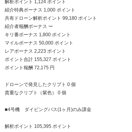
解析ポイント 1,124 ポイント
紹介特典ボーナス 1,000 ポイント
共有ドローン解析ポイント 99,180 ポイント
紹介者報酬ボーナス ー
キリ番ボーナス 1,800 ポイント
マイルボーナス 50,000 ポイント
レアボーナス 2,223 ポイント
ポイント合計 155,327 ポイント
ポイント報酬 72,175 円
ドローンで発見したクリプト 0 個
貴重なクリプト（紫色） 0 個
■4号機 ダイビングパス(1ヶ月)のみ課金
解析ポイント 105,395 ポイント