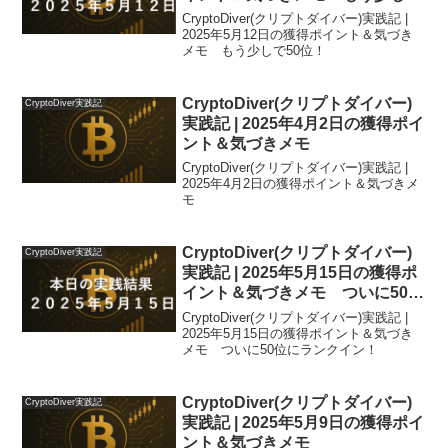
50位！
CryptoDiver(クリプトダイバー)実践記 |
2025年5月12日の獲得ポイント＆気づき
メモ もう少しで50位！
CryptoDiver(クリプトダイバー)
CryptoDiver実践記
実践記 | 2025年4月2日の獲得ポイ
ント＆気づきメモ
CryptoDiver(クリプトダイバー)実践記 |
2025年4月2日の獲得ポイント＆気づきメ
モ
CryptoDiver(クリプトダイバー)
CryptoDiver実践記
実践記 | 2025年5月15日の獲得ポ
イント＆気づきメモ ついに50位
にランクイン！
CryptoDiver(クリプトダイバー)実践記 |
2025年5月15日の獲得ポイント＆気づき
メモ ついに50位にランクイン！
CryptoDiver(クリプトダイバー)
CryptoDiver実践記
実践記 | 2025年5月9日の獲得ポイ
ント＆気づきメモ