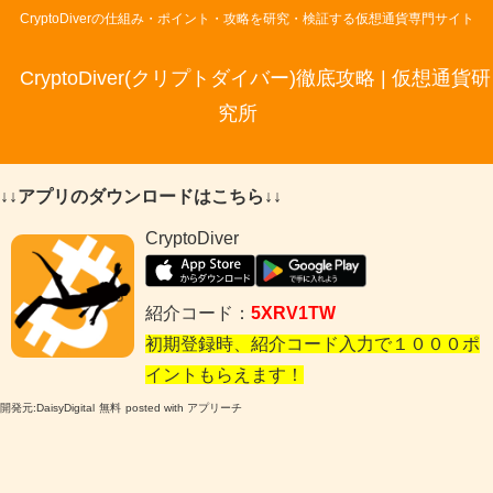
CryptoDiverの仕組み・ポイント・攻略を研究・検証する仮想通貨専門サイト
CryptoDiver(クリプトダイバー)徹底攻略 | 仮想通貨研
究所
↓↓アプリのダウンロードはこちら↓↓
CryptoDiver
紹介コード：
5XRV1TW
初期登録時、紹介コード入力で１０００ポ
イントもらえます！
開発元:
DaisyDigital
無料
posted with アプリーチ