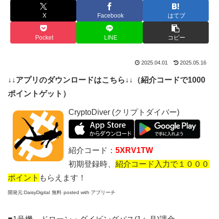
X
Facebook
はてブ
Pocket
LINE
コピー
2025.04.01
2025.05.16
↓↓アプリのダウンロードはこちら↓↓（紹介コードで1000
ポイントゲット）
CryptoDiver (クリプトダイバー)
紹介コード：
5XRV1TW
初期登録時、
紹介コード入力で１０００
ポイント
もらえます！
開発元:
DaisyDigital
無料
posted with アプリーチ