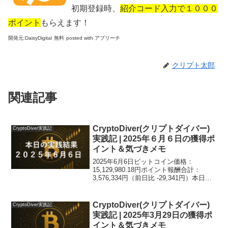
初期登録時、
紹介コード入力で１０００
ポイント
もらえます！
開発元:
DaisyDigital
無料
posted with アプリーチ
クリプト太郎
関連記事
CryptoDiver(クリプトダイバー)
CryptoDiver実践記
実践記 | 2025年６月６日の獲得ポ
イント＆気づきメモ
2025年6月6日ビットコイン価格：
15,129,980.18円ポイント報酬合計：
3,576,334円（前日比 -29,341円）本日ト
ピック：さて、それでは、いつも通り、
各端末ごとの実践結果を集計していきた
いと思います。ドローン・ダイビン...
CryptoDiver(クリプトダイバー)
CryptoDiver実践記
実践記 | 2025年3月29日の獲得ポ
イント＆気づきメモ