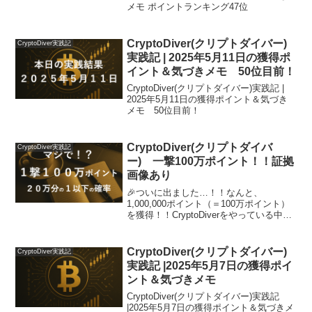
メモ ポイントランキング47位
CryptoDiver(クリプトダイバー)
CryptoDiver実践記
実践記 | 2025年5月11日の獲得ポ
イント＆気づきメモ 50位目前！
CryptoDiver(クリプトダイバー)実践記 |
2025年5月11日の獲得ポイント＆気づき
メモ 50位目前！
CryptoDiver(クリプトダイバ
CryptoDiver実践記
ー) 一撃100万ポイント！！証拠
画像あり
🎉ついに出ました…！！なんと、
1,000,000ポイント（＝100万ポイント）
を獲得！！CryptoDiverをやっている中で
も、こんな瞬間は本当にレア。画面を見
た瞬間、思わず「うそでしょ！？」と声
が出ました（笑）この100万ポイント、ど
CryptoDiver(クリプトダイバー)
CryptoDiver実践記
ん...
実践記 |2025年5月7日の獲得ポイ
ント＆気づきメモ
CryptoDiver(クリプトダイバー)実践記
|2025年5月7日の獲得ポイント＆気づきメ