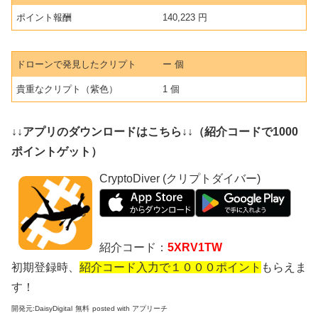
ポイント報酬
140,223 円
ドローンで発見したクリプト
ー 個
貴重なクリプト（紫色）
1 個
↓↓アプリのダウンロードはこちら↓↓（紹介コードで1000
ポイントゲット）
CryptoDiver (クリプトダイバー)
紹介コード：
5XRV1TW
初期登録時、
紹介コード入力で１０００ポイント
もらえま
す！
開発元:
DaisyDigital
無料
posted with アプリーチ