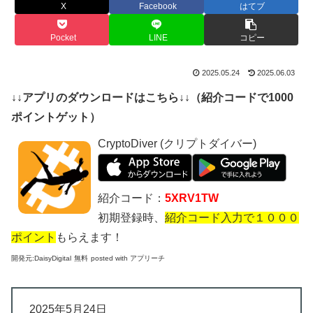
X
Facebook
はてブ
Pocket
LINE
コピー
2025.05.24
2025.06.03
↓↓アプリのダウンロードはこちら↓↓（紹介コードで1000
ポイントゲット）
CryptoDiver (クリプトダイバー)
紹介コード：
5XRV1TW
初期登録時、
紹介コード入力で１０００
ポイント
もらえます！
開発元:
DaisyDigital
無料
posted with アプリーチ
2025年5月24日