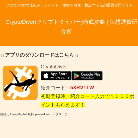
CryptoDiverの仕組み・ポイント・攻略を研究・検証する仮想通貨専門サイト
CryptoDiver(クリプトダイバー)徹底攻略 | 仮想通貨研
究所
↓↓アプリのダウンロードはこちら↓↓
CryptoDiver
紹介コード：
5XRV1TW
初期登録時、紹介コード入力で１０００ポ
イントもらえます！
開発元:
DaisyDigital
無料
posted with アプリーチ