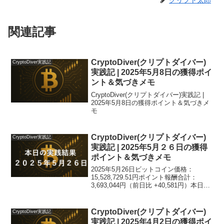
クリプト太郎
関連記事
CryptoDiver(クリプトダイバー)
CryptoDiver実践記
実践記 | 2025年5月8日の獲得ポイ
ント＆気づきメモ
CryptoDiver(クリプトダイバー)実践記 |
2025年5月8日の獲得ポイント＆気づきメ
モ
CryptoDiver(クリプトダイバー)
CryptoDiver実践記
実践記 | 2025年5月２６日の獲得
ポイント＆気づきメモ
2025年5月26日ビットコイン価格：
15,528,729.51円ポイント報酬合計：
3,693,044円（前日比 +40,581円）本日ト
ピック：💡今日はちょっとした“うっか
り”がありました。ドローンのみで稼働し
ている端末のドローン有効期限...
CryptoDiver(クリプトダイバー)
CryptoDiver実践記
実践記 | 2025年4月2日の獲得ポイ