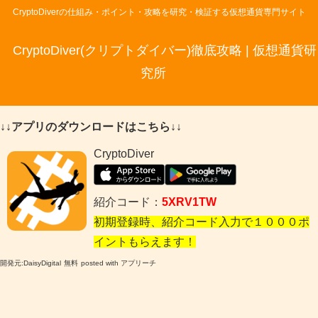
CryptoDiverの仕組み・ポイント・攻略を研究・検証する仮想通貨専門サイト
CryptoDiver(クリプトダイバー)徹底攻略 | 仮想通貨研
究所
↓↓アプリのダウンロードはこちら↓↓
CryptoDiver
紹介コード：
5XRV1TW
初期登録時、紹介コード入力で１０００ポ
イントもらえます！
開発元:
DaisyDigital
無料
posted with アプリーチ