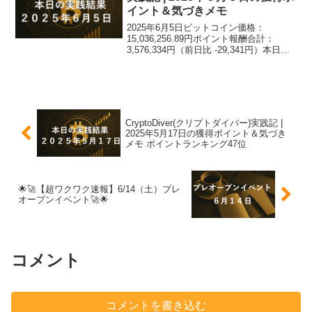
イント＆気づきメモ
2025年6月5日ビットコイン価格：
15,036,256.89円ポイント報酬合計：
3,576,334円（前日比 -29,341円）本日ト
ピック：さて、それでは、いつも通り、
各端末ごとの実践結果を集計していきた
いと思います。ドローン・ダイビン...
CryptoDiver(クリプトダイバー)実践記 |
2025年5月17日の獲得ポイント＆気づき
メモ ポイントランキング47位
🌟🚀【超ワクワク速報】6/14（土）プレ
オープンイベント🚀🌟
コメント
コメントを書き込む