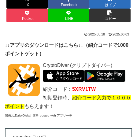
X
Facebook
はてブ
Pocket
LINE
コピー
2025.05.18
2025.06.03
↓↓アプリのダウンロードはこちら↓↓（紹介コードで1000
ポイントゲット）
CryptoDiver (クリプトダイバー)
紹介コード：
5XRV1TW
初期登録時、
紹介コード入力で１０００
ポイント
もらえます！
開発元:
DaisyDigital
無料
posted with アプリーチ