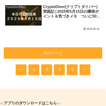
CryptoDiver(クリプトダイバー)
CryptoDiver実践記
実践記 | 2025年5月15日の獲得ポ
イント＆気づきメモ ついに50位
にランクイン！
2025.05.15
次のページ
前
次
1
2
3
5
へ
へ
↓↓アプリのダウンロードはこちら↓↓