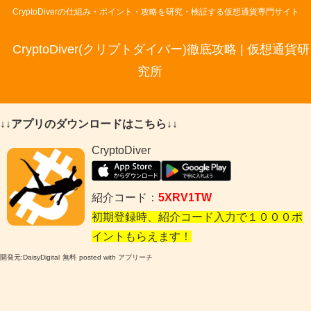
CryptoDiverの仕組み・ポイント・攻略を研究・検証する仮想通貨専門サイト
CryptoDiver(クリプトダイバー)徹底攻略 | 仮想通貨研
究所
↓↓アプリのダウンロードはこちら↓↓
CryptoDiver
紹介コード：
5XRV1TW
初期登録時、紹介コード入力で１０００ポ
イントもらえます！
開発元:
DaisyDigital
無料
posted with アプリーチ