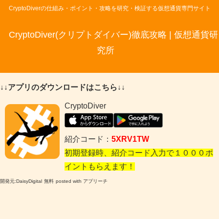
CryptoDiverの仕組み・ポイント・攻略を研究・検証する仮想通貨専門サイト
CryptoDiver(クリプトダイバー)徹底攻略 | 仮想通貨研
究所
↓↓アプリのダウンロードはこちら↓↓
CryptoDiver
紹介コード：
5XRV1TW
初期登録時、紹介コード入力で１０００ポ
イントもらえます！
開発元:
DaisyDigital
無料
posted with アプリーチ