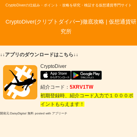
CryptoDiverの仕組み・ポイント・攻略を研究・検証する仮想通貨専門サイト
CryptoDiver(クリプトダイバー)徹底攻略 | 仮想通貨研
究所
↓↓アプリのダウンロードはこちら↓↓
CryptoDiver
紹介コード：
5XRV1TW
初期登録時、紹介コード入力で１０００ポ
イントもらえます！
開発元:
DaisyDigital
無料
posted with アプリーチ