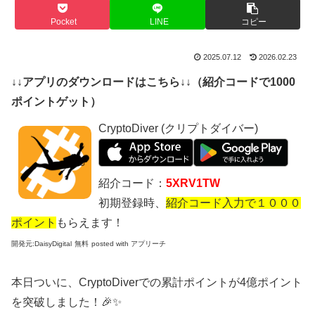
Pocket
LINE
コピー
2025.07.12
2026.02.23
↓↓アプリのダウンロードはこちら↓↓（紹介コードで1000
ポイントゲット）
CryptoDiver (クリプトダイバー)
紹介コード：
5XRV1TW
初期登録時、
紹介コード入力で１０００
ポイント
もらえます！
開発元:
DaisyDigital
無料
posted with アプリーチ
本日ついに、CryptoDiverでの累計ポイントが4億ポイント
を突破しました！🎉✨