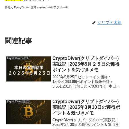
開発元:
DaisyDigital
無料
posted with アプリーチ
クリプト太郎
関連記事
CryptoDiver(クリプトダイバー)
CryptoDiver実践記
実践記 | 2025年5月２５日の獲得
ポイント＆気づきメモ
2025年5月25日ビットコイン価格：
15,658,083.88円ポイント報酬合計：
3,561,281円（前日比 -78,937円）本日ト
ピック：さて、それでは、いつも通り、
各端末ごとの実践結果を集計していきた
いと思います。ドローン・ダイビ...
CryptoDiver(クリプトダイバー)
CryptoDiver実践記
実践記 | 2025年3月30日の獲得ポ
イント＆気づきメモ
CryptoDiver(クリプトダイバー)実践記 |
2025年3月30日の獲得ポイント＆気づき