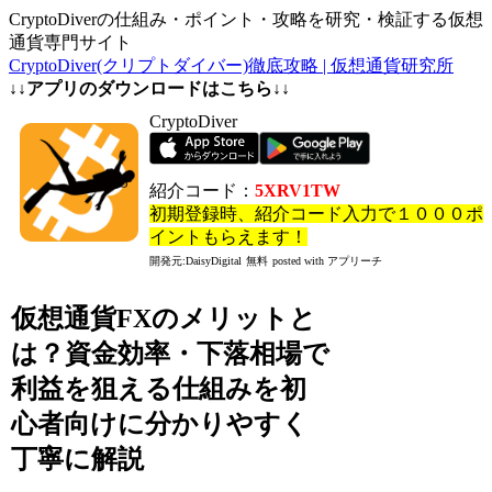
CryptoDiverの仕組み・ポイント・攻略を研究・検証する仮想
通貨専門サイト
CryptoDiver(クリプトダイバー)徹底攻略 | 仮想通貨研究所
↓↓アプリのダウンロードはこちら↓↓
CryptoDiver
紹介コード：
5XRV1TW
初期登録時、紹介コード入力で１０００ポ
イントもらえます！
開発元:
DaisyDigital
無料
posted with アプリーチ
仮想通貨FXのメリットと
は？資金効率・下落相場で
利益を狙える仕組みを初
心者向けに分かりやすく
丁寧に解説