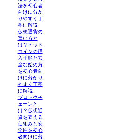
法を初心者
向けに分か
りやすく丁
寧に解説
仮想通貨の
買い方と
は？ビット
コインの購
入手順と安
全な始め方
を初心者向
けに分かり
やすく丁寧
に解説
ブロックチ
ェーンと
は？仮想通
貨を支える
仕組みと安
全性を初心
者向けに分