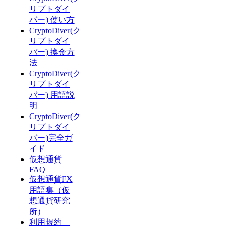
リプトダイ
バー) 使い方
CryptoDiver(ク
リプトダイ
バー) 換金方
法
CryptoDiver(ク
リプトダイ
バー) 用語説
明
CryptoDiver(ク
リプトダイ
バー)完全ガ
イド
仮想通貨
FAQ
仮想通貨FX
用語集（仮
想通貨研究
所）
利用規約