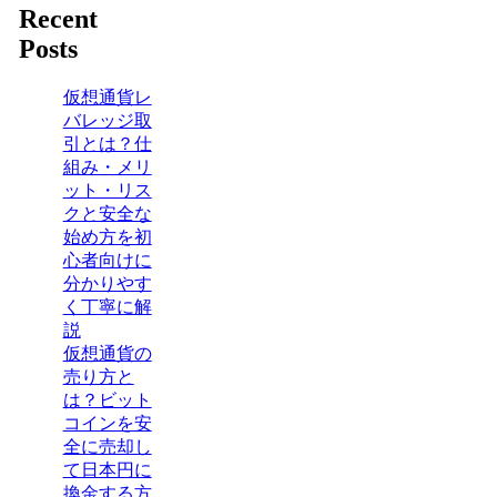
Recent
Posts
仮想通貨レ
バレッジ取
引とは？仕
組み・メリ
ット・リス
クと安全な
始め方を初
心者向けに
分かりやす
く丁寧に解
説
仮想通貨の
売り方と
は？ビット
コインを安
全に売却し
て日本円に
換金する方