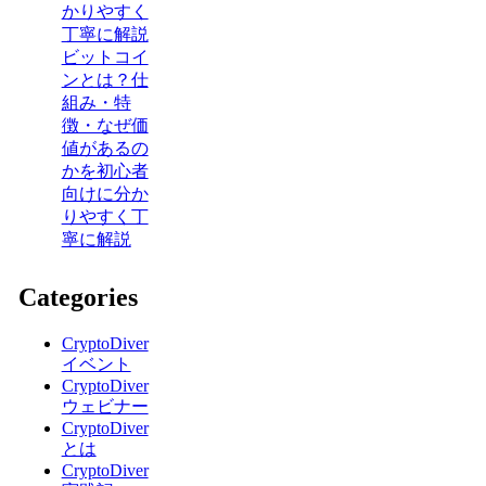
かりやすく
丁寧に解説
ビットコイ
ンとは？仕
組み・特
徴・なぜ価
値があるの
かを初心者
向けに分か
りやすく丁
寧に解説
Categories
CryptoDiver
イベント
CryptoDiver
ウェビナー
CryptoDiver
とは
CryptoDiver