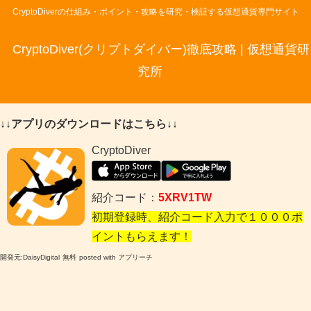
CryptoDiverの仕組み・ポイント・攻略を研究・検証する仮想通貨専門サイト
CryptoDiver(クリプトダイバー)徹底攻略 | 仮想通貨研
究所
↓↓アプリのダウンロードはこちら↓↓
CryptoDiver
紹介コード：
5XRV1TW
初期登録時、紹介コード入力で１０００ポ
イントもらえます！
開発元:
DaisyDigital
無料
posted with アプリーチ