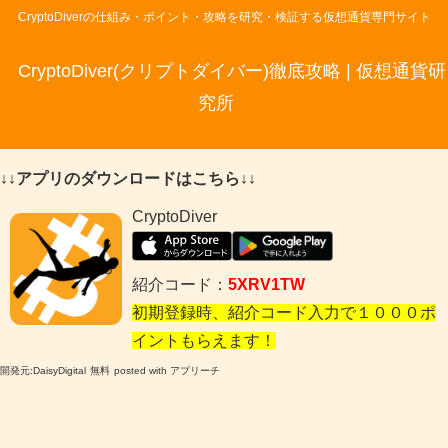
CryptoDiverの仕組み・ポイント・攻略を研究・検証する仮想通貨専門サイト
CryptoDiver(クリプトダイバー)徹底攻略 | 仮想通貨研
究所
↓↓アプリのダウンロードはこちら↓↓
CryptoDiver
紹介コード：
5XRV1TW
初期登録時、紹介コード入力で１０００ポ
イントもらえます！
開発元:
DaisyDigital
無料
posted with アプリーチ