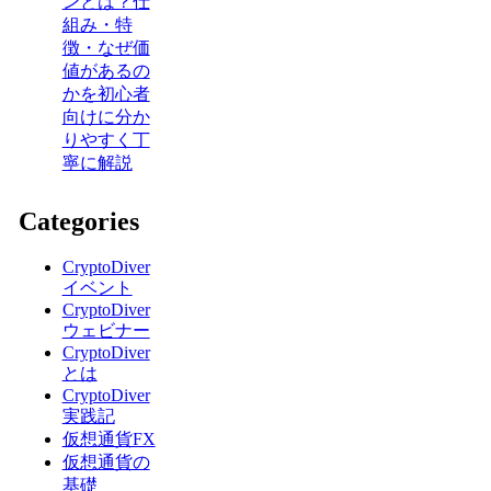
ンとは？仕
組み・特
徴・なぜ価
値があるの
かを初心者
向けに分か
りやすく丁
寧に解説
Categories
CryptoDiver
イベント
CryptoDiver
ウェビナー
CryptoDiver
とは
CryptoDiver
実践記
仮想通貨FX
仮想通貨の
基礎