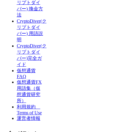
リプトダイ
バー) 換金方
法
CryptoDiver(ク
リプトダイ
バー) 用語説
明
CryptoDiver(ク
リプトダイ
バー)完全ガ
イド
仮想通貨
FAQ
仮想通貨FX
用語集（仮
想通貨研究
所）
利用規約
Terms of Use
運営者情報