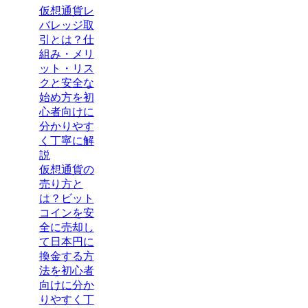
仮想通貨レ
バレッジ取
引とは？仕
組み・メリ
ット・リス
クと安全な
始め方を初
心者向けに
分かりやす
く丁寧に解
説
仮想通貨の
売り方と
は？ビット
コインを安
全に売却し
て日本円に
換金する方
法を初心者
向けに分か
りやすく丁