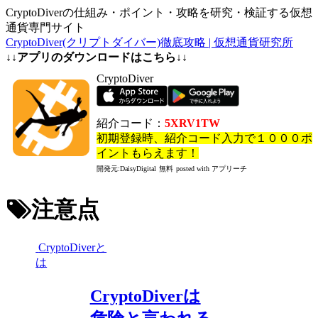
CryptoDiverの仕組み・ポイント・攻略を研究・検証する仮想
通貨専門サイト
CryptoDiver(クリプトダイバー)徹底攻略 | 仮想通貨研究所
↓↓アプリのダウンロードはこちら↓↓
CryptoDiver
紹介コード：
5XRV1TW
初期登録時、紹介コード入力で１０００ポ
イントもらえます！
開発元:
DaisyDigital
無料
posted with アプリーチ
注意点
CryptoDiverと
は
CryptoDiverは