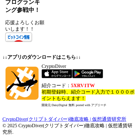
ブログランキ
ング参戦中！
応援よろしくお願
いします！！
↓↓アプリのダウンロードはこちら↓↓
CryptoDiver
紹介コード：
5XRV1TW
初期登録時、紹介コード入力で１０００ポ
イントもらえます！
開発元:
DaisyDigital
無料
posted with アプリーチ
CryptoDiver(クリプトダイバー)徹底攻略 | 仮想通貨研究所
© 2025 CryptoDiver(クリプトダイバー)徹底攻略 | 仮想通貨研
究所.